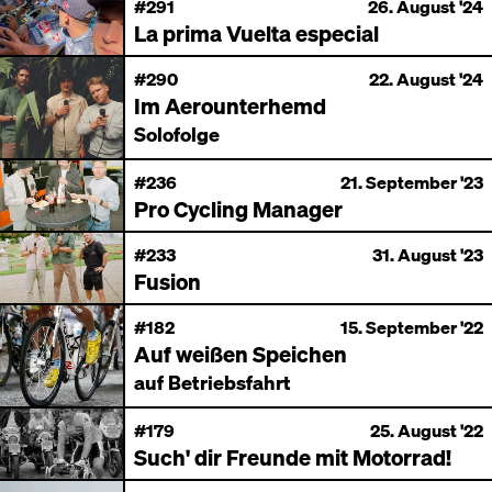
#291
26. August '24
La prima Vuelta especial
#290
22. August '24
Im Aerounterhemd
Solofolge
#236
21. September '23
Pro Cycling Manager
#233
31. August '23
Fusion
#182
15. September '22
Auf weißen Speichen
auf Betriebsfahrt
#179
25. August '22
Such' dir Freunde mit Motorrad!