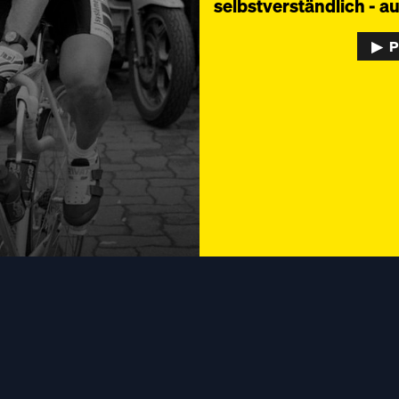
selbstverständlich - a
▶︎ 