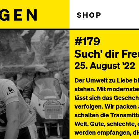
SHOP
#179
Such' dir Fr
25. August '22
Der Umwelt zu Liebe b
stehen. Mit modernste
lässt sich das Gesche
verfolgen. Wir packen 
schalten die Transmitte
Welt. Gute, schlechte
werden empfangen, dis