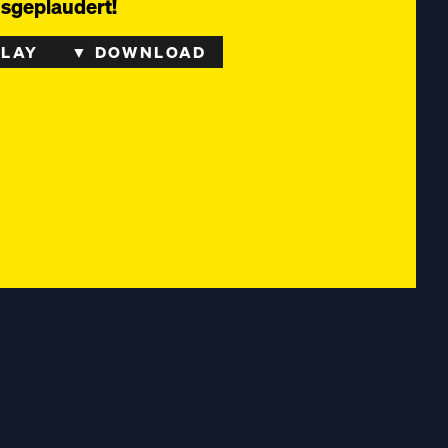
usgeplaudert!
PLAY
▼ DOWNLOAD