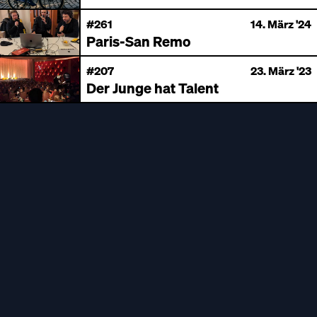
#261
14. März '24
Paris-San Remo
#207
23. März '23
Der Junge hat Talent