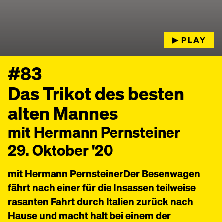
▶︎ PLAY
#83
Das Trikot des besten
alten Mannes
mit Hermann Pernsteiner
29. Oktober '20
mit Hermann PernsteinerDer Besenwagen
fährt nach einer für die Insassen teilweise
rasanten Fahrt durch Italien zurück nach
Hause und macht halt bei einem der