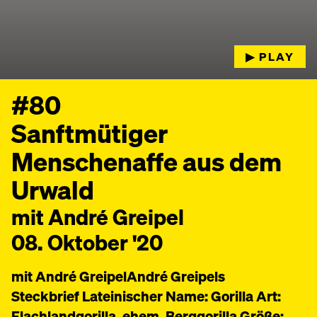
▶︎ PLAY
#80
Sanftmütiger
Menschenaffe aus dem
Urwald
mit André Greipel
08. Oktober '20
mit André GreipelAndré Greipels
Steckbrief Lateinischer Name: Gorilla Art:
Flachlandgorilla, ehem. Berggorilla Größe: