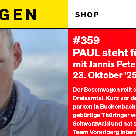
SHOP
#359
PAUL steht f
mit Jannis Pete
23. Oktober '2
Der Besenwagen rollt 
Dreisamtal. Kurz vor de
parken in Buchenbach 
gebürtige Thüringer woh
Schwarzwald und hat sp
Team Vorarlberg intern