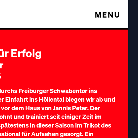
MENU
ür Erfolg
r
5
durchs Freiburger Schwabentor ins
r Einfahrt ins Höllental biegen wir ab und
vor dem Haus von Jannis Peter. Der
nt und trainiert seit einiger Zeit im
ätestens in dieser Saison im Trikot des
ational für Aufsehen gesorgt. Ein