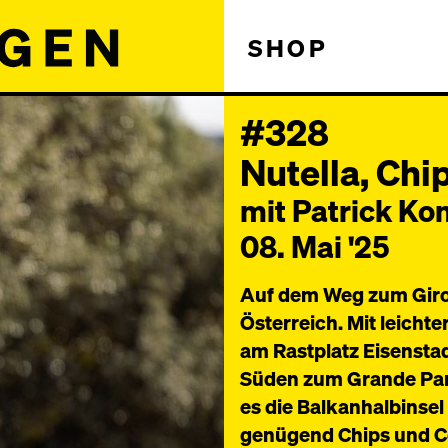
SHOP
#328
Nutella, Chi
mit Patrick Ko
08. Mai '25
Auf dem Weg zum Giro 
Österreich. Mit leicht
am Rastplatz Eisenstad
Süden zum Grande Part
es die Balkanhalbinsel
genügend Chips und Co