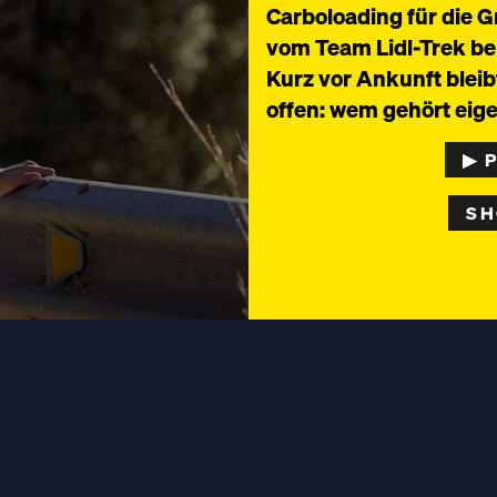
Carboloading für die G
vom Team Lidl-Trek ber
Kurz vor Ankunft bleib
offen: wem gehört eige
▶︎ 
SH