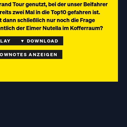
rand Tour genutzt, bei der unser Beifahrer
eits zwei Mal in die Top10 gefahren ist.
t dann schließlich nur noch die Frage
ntlich der Eimer Nutella im Kofferraum?
PLAY
▼ DOWNLOAD
OWNOTES ANZEIGEN