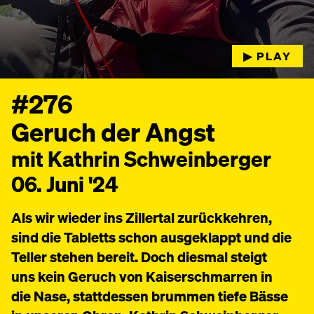
▶︎ PLAY
#276
Geruch der Angst
mit Kathrin Schweinberger
06. Juni '24
Als wir wieder ins Zillertal zurückkehren,
sind die Tabletts schon ausgeklappt und die
Teller stehen bereit. Doch diesmal steigt
uns kein Geruch von Kaiserschmarren in
die Nase, stattdessen brummen tiefe Bässe