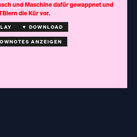
sch und Maschine dafür gewappnet und
TBlern die Kür vor.
PLAY
▼ DOWNLOAD
OWNOTES ANZEIGEN