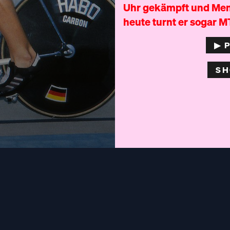
Uhr gekämpft und Men
heute turnt er sogar M
▶︎ 
SH