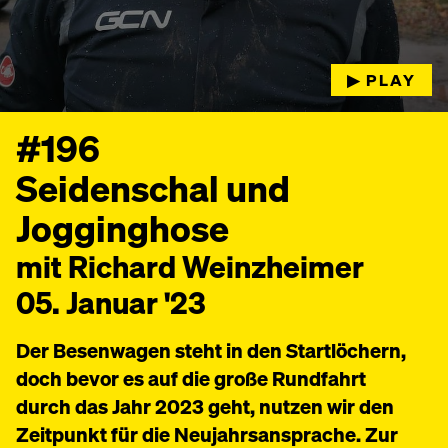
▶︎ PLAY
#196
Seidenschal und
Jogginghose
mit Richard Weinzheimer
05. Januar '23
Der Besenwagen steht in den Startlöchern,
doch bevor es auf die große Rundfahrt
durch das Jahr 2023 geht, nutzen wir den
Zeitpunkt für die Neujahrsansprache. Zur