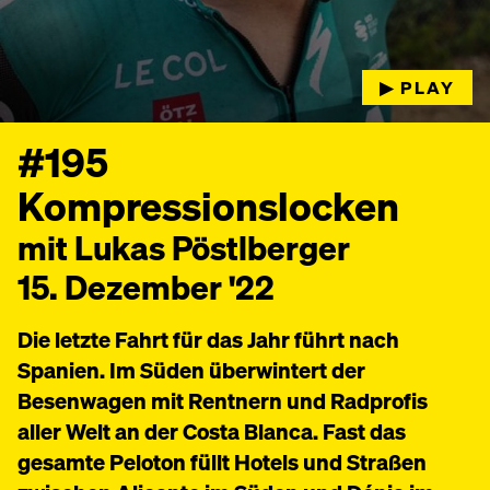
▶︎ PLAY
#195
Kompressionslocken
mit Lukas Pöstlberger
15. Dezember '22
Die letzte Fahrt für das Jahr führt nach
Spanien. Im Süden überwintert der
Besenwagen mit Rentnern und Radprofis
aller Welt an der Costa Blanca. Fast das
gesamte Peloton füllt Hotels und Straßen