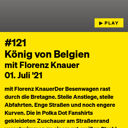
▶︎ PLAY
#121
König von Belgien
mit Florenz Knauer
01. Juli '21
mit Florenz KnauerDer Besenwagen rast
durch die Bretagne. Steile Anstiege, steile
Abfahrten. Enge Straßen und noch engere
Kurven. Die in Polka Dot Fanshirts
gekleideten Zuschauer am Straßenrand